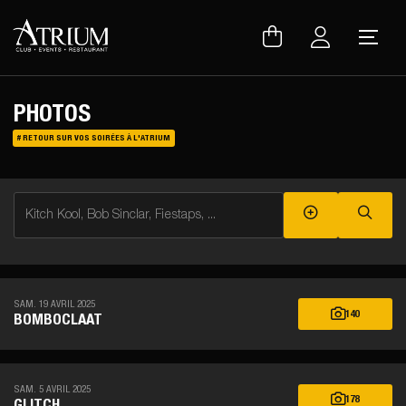
Warning
: Uninitialized string offset 0 in
/var/www/vhosts/atrium.club/inc/lib/lang.lib.php
on line
150
PHOTOS
# RETOUR SUR VOS SOIRÉES À L'ATRIUM
Kitch Kool, Bob Sinclar, Fiestaps, ...
SAM. 19 AVRIL 2025
140
BOMBOCLAAT
SAM. 5 AVRIL 2025
178