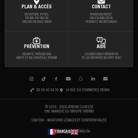
PLAN & ACCÈS
CONTACT
EN VOITURE, À PIED,
RENSEIGNEMENT,
EN BUS, EN TAXI OU
OBJETS OUBLIÉS OU
ENCORE EN DEUX-ROUES
PERDUS ET RECRUTEMENT
PRÉVENTION
AIDE
SÉCURITÉ, PRÉVENTION
LES QUESTIONS FRÉQUENTES
SANTÉ
ET SOLIDARITÉ À L'ATRIUM
ET LES RÉPONSES QUI VONT AVEC
03 26 40 34 35
14 RUE DU COMMERCE REIMS
© 2012 - 2026 ATRIUM.CLUB EST
UNE MARQUE DU
GROUPE OBOMO
CGV/CGU
MENTIONS LÉGALES ET CONFIDENTIALITÉ
FRANÇAIS
ENGLISH