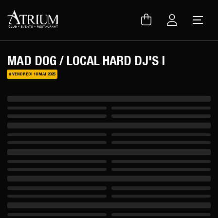
Warning
: Uninitialized string offset 0 in
/var/www/vhosts/atrium.club/inc/lib/lang.lib.php
on line
150
MAD DOG / LOCAL HARD DJ'S !
# VENDREDI 16 MAI 2025