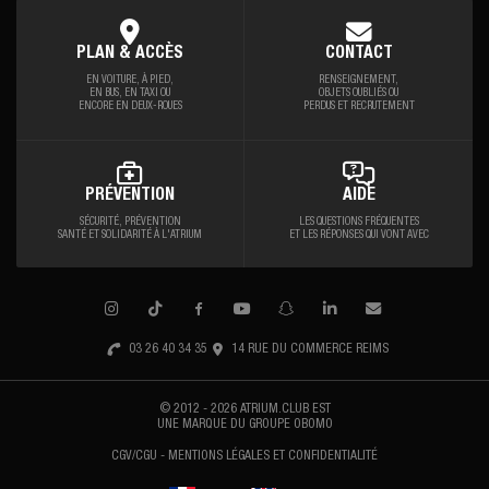
PLAN & ACCÈS
CONTACT
EN VOITURE, À PIED,
RENSEIGNEMENT,
EN BUS, EN TAXI OU
OBJETS OUBLIÉS OU
ENCORE EN DEUX-ROUES
PERDUS ET RECRUTEMENT
PRÉVENTION
AIDE
SÉCURITÉ, PRÉVENTION
LES QUESTIONS FRÉQUENTES
SANTÉ
ET SOLIDARITÉ À L'ATRIUM
ET LES RÉPONSES QUI VONT AVEC
03 26 40 34 35
14 RUE DU COMMERCE REIMS
© 2012 - 2026 ATRIUM.CLUB EST
UNE MARQUE DU
GROUPE OBOMO
CGV/CGU
MENTIONS LÉGALES ET CONFIDENTIALITÉ