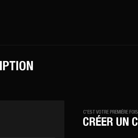
m.club/inc/lib/lang.lib.php
on line
150
IPTION
C'EST VOTRE PREMIÈRE FOIS
CRÉER UN 