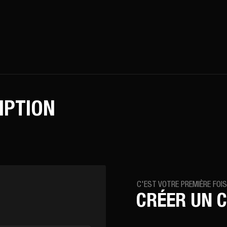
m.club/inc/lib/lang.lib.php
on line
150
IPTION
C'EST VOTRE PREMIÈRE FOIS
CRÉER UN 