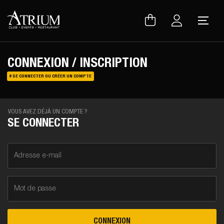
Warning
: Uninitialized string offset 0 in
/var/www/vhosts/atrium.club/inc/lib/lang.lib.php
on line
150
CONNEXION / INSCRIPTION
# SE CONNECTER OU CRÉER UN COMPTE
VOUS AVEZ DÉJÀ UN COMPTE ?
SE CONNECTER
Adresse e-mail
Mot de passe
CONNEXION