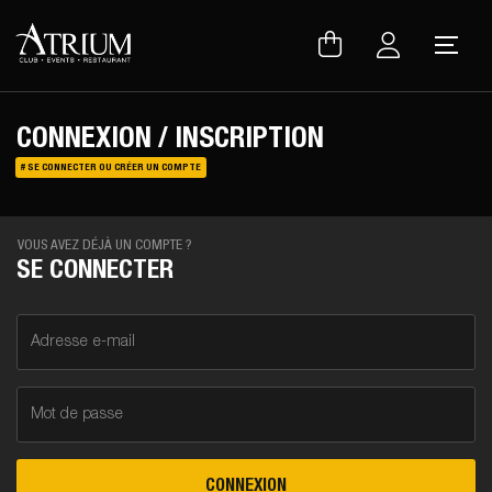
Warning
: Uninitialized string offset 0 in
/var/www/vhosts/atrium.club/inc/lib/lang.lib.php
on line
150
CONNEXION / INSCRIPTION
# SE CONNECTER OU CRÉER UN COMPTE
VOUS AVEZ DÉJÀ UN COMPTE ?
SE CONNECTER
Adresse e-mail
Mot de passe
CONNEXION